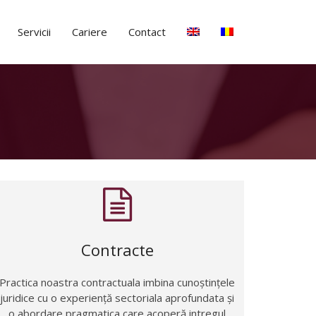
Servicii
Cariere
Contact
Contracte
Practica noastra contractuala imbina cunoștințele
juridice cu o experiență sectoriala aprofundata și
o abordare pragmatica care acoperă intregul