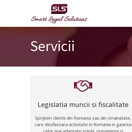
Skip
to
content
Servicii
Legislatia muncii si fiscalitate
Sprijinim clientii din Romania sau din strainatate,
care desfasoara activitate in Romania in gasirea
celor mai adaptate solutii, prevenirea si