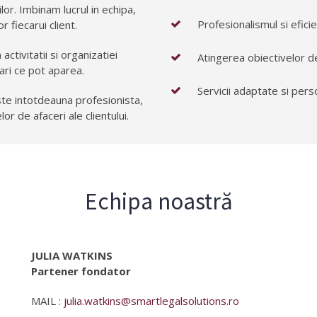
or. Imbinam lucrul in echipa,
Profesionalismul si efici
r fiecarui client.
 activitatii si organizatiei
Atingerea obiectivelor de 
ari ce pot aparea.
Servicii adaptate si pers
ste intotdeauna profesionista,
r de afaceri ale clientului.
Echipa noastră
JULIA WATKINS
Partener fondator
MAIL :
julia.watkins@smartlegalsolutions.ro