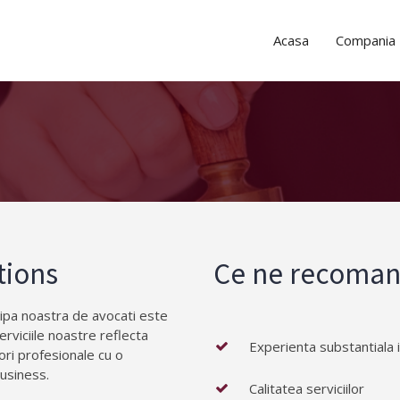
Acasa
Compania
tions
Ce ne recoma
hipa noastra de avocati este
Serviciile noastre reflecta
Experienta substantiala i
lori profesionale cu o
usiness.
Calitatea serviciilor