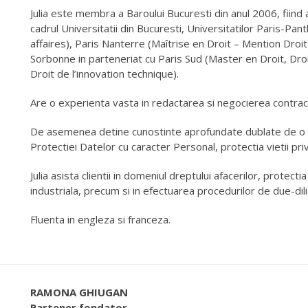
Julia este membra a Baroului Bucuresti din anul 2006, fiind a
cadrul Universitatii din Bucuresti, Universitatilor Paris-Pa
affaires), Paris Nanterre (Maîtrise en Droit – Mention Droi
Sorbonne in parteneriat cu Paris Sud (Master en Droit, Dro
Droit de l’innovation technique).
Are o experienta vasta in redactarea si negocierea contracte
De asemenea detine cunostinte aprofundate dublate de o e
Protectiei Datelor cu caracter Personal, protectia vietii pri
Julia asista clientii in domeniul dreptului afacerilor, protect
industriala, precum si in efectuarea procedurilor de due-dil
Fluenta in engleza si franceza.
RAMONA GHIUGAN
Partener fondator