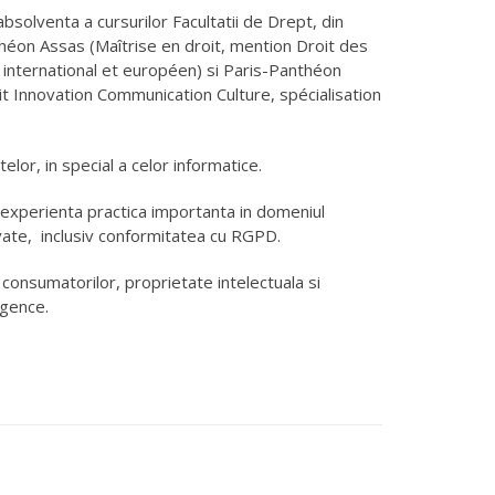
bsolventa a cursurilor Facultatii de Drept, din
nthéon Assas (Maîtrise en droit, mention Droit des
t international et européen) si Paris-Panthéon
it Innovation Communication Culture, spécialisation
lor, in special a celor informatice.
xperienta practica importanta in domeniul
vate,
inclusiv conformitatea cu RGPD.
ia consumatorilor, proprietate intelectuala si
igence.