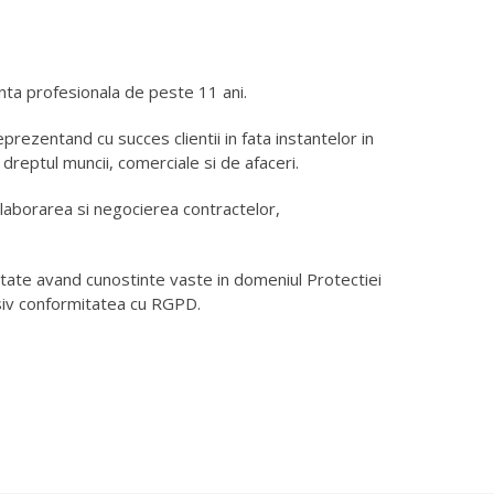
ta profesionala de peste 11 ani.
eprezentand cu succes clientii in fata instantelor in
dreptul muncii, comerciale si de afaceri.
 elaborarea si negocierea contractelor,
itate avand cunostinte vaste in domeniul Protectiei
siv conformitatea cu RGPD.