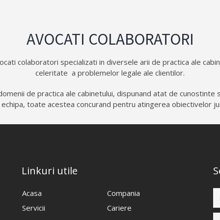
AVOCATI COLABORATORI
ti colaboratori specializati in diversele arii de practica ale cabin
celeritate
a problemelor legale ale clientilor.
e domenii de practica ale cabinetului, dispunand atat de cunostinte s
in echipa, toate acestea concurand pentru atingerea obiectivelor juri
Linkuri utile
S
Acasa
Compania
Servicii
Cariere