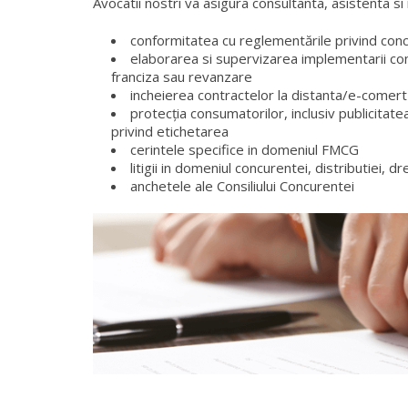
Avocatii nostri va asigura consultanta, asistenta s
conformitatea cu reglementările privind concu
elaborarea si supervizarea implementarii cont
franciza sau revanzare
incheierea contractelor la distanta/e-comert
protecția consumatorilor, inclusiv publicitat
privind etichetarea
cerintele specifice in domeniul FMCG
litigii in domeniul concurentei, distributiei, 
anchetele ale Consiliului Concurentei