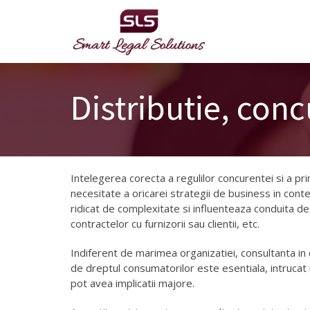
Skip
to
content
Distributie, con
Intelegerea corecta a regulilor concurentei si a princ
necesitate a oricarei strategii de business in contex
ridicat de complexitate si influenteaza conduita de a
contractelor cu furnizorii sau clientii, etc.
Indiferent de marimea organizatiei, consultanta in 
de dreptul consumatorilor este esentiala, intrucat ri
pot avea implicatii majore.