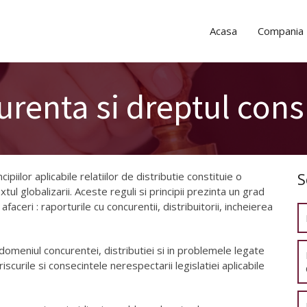
Acasa
Compania
curenta si dreptul con
S
ipiilor aplicabile relatiilor de distributie constituie o
tul globalizarii. Aceste reguli si principii prezinta un grad
faceri : raporturile cu concurentii, distribuitorii, incheierea
domeniul concurentei, distributiei si in problemele legate
scurile si consecintele nerespectarii legislatiei aplicabile